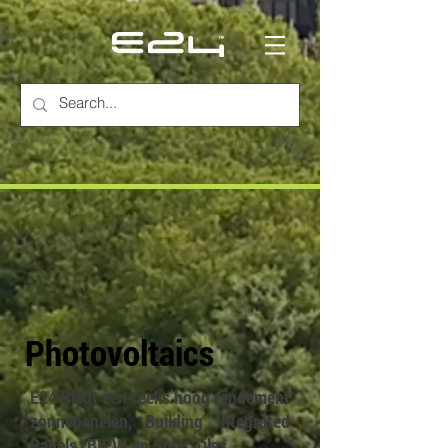
Photovoltaics
E24 Biedt een reeks hoog rendement
zonnepanelen, Building Integrated
Panels (BIPV) en Solar Tiles