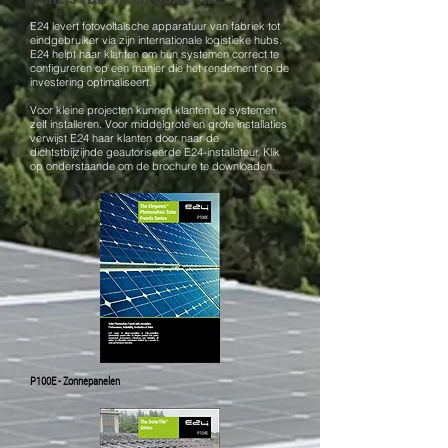
E24 levert fotovoltaïsche apparatuur van fabriek tot
eindgebruiker via zijn internationale logistieke hubs.
E24 helpt haar klanten om hun systemen correct te
configureren op een manier die het rendement op de
investering optimaliseert.
Voor kleine projecten kunnen klanten de systemen
zelf installeren. Voor middelgrote en grote installaties
verwijst E24 haar klanten door naar de
dichtstbijzijnde geautoriseerde E24-installateur. Klik
op onderstaande om de brochure te downloaden.
P100E - Zonnepanelen